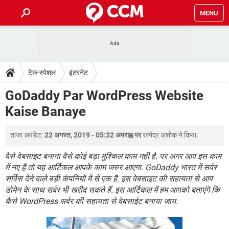
MENU
होम
JioMart से सामान ऑर्डर करें
प्रेगनेंसी ऐप्स
टेक-स्पेशल
टेक-स्पेशल
इंटरनेट
फोन पर अकाउंट बैलेंस चेक
TIKTOK होम फीड मैनेज करें
2020 के फ्री एंटीवायरस
JioPhone में ArogyaSetu ऐप
डाउनलोड
GoDaddy Par WordPress Website
WhatsApp Hack हो गया?
Lucky Patcher यूज करें
बेस्ट फ्री ऑनलाइन गेम्स
Kaise Banaye
Vidmate
PUBG Mobile
FORUM
WhatsRemoved+
ताजा अपडेट:
22 अगस्त, 2019 - 05:32 अपराह्न पर
रत्नेंद्र अशोक
ने किया.
TikTok Account Freeze हो गया
JioPhone में TikTok डाउनलोड
एनसाइक्लोपीडिया
SBI बैंक अकाउंट नंबर पता करें
वैसे वेबसाइट बनाना वैसे कोई बड़ा मुश्किल काम नही है. पर अगर आप इस काम
केबल और कनेक्टर्स
कंप्यूटर बस
में नए हैं तो यह आर्टिकल आपके काम जरुर आएगा. GoDaddy भारत में सर्वर
सर्विस देने वाले बड़ी कंपनियों में से एक है. इस वेबसाइट की सहायता से आप
सीरियल और पैरलल पोर्ट
डोमेन के साथ सर्वर भी खरीद सकते हैं. इस आर्टिकल में हम आपको बताएंगे कि
कैसे WordPress सर्वर की सहायता से वेबसाईट बनाया जाय.