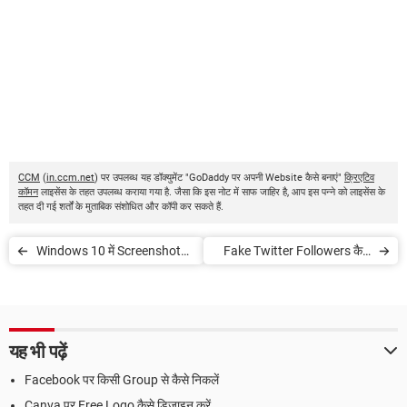
CCM
(
in.ccm.net
) पर उपलब्ध यह डॉक्युमेंट "GoDaddy पर अपनी Website कैसे बनाएं"
क्रिएटिव
कॉमन
लाइसेंस के तहत उपलब्ध कराया गया है. जैसा कि इस नोट में साफ जाहिर है, आप इस पन्ने को लाइसेंस के
तहत दी गई शर्तों के मुताबिक संशोधित और कॉपी कर सकते हैं.
Windows 10 में Screenshot
Fake Twitter Followers कैसे
कैसे लें?
पता करें
यह भी पढ़ें
Facebook पर किसी Group से कैसे निकलें
Canva पर Free Logo कैसे डिजाइन करें