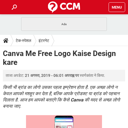
MENU
होम
JioMart से सामान ऑर्डर करें
प्रेगनेंसी ऐप्स
टेक-स्पेशल
टेक-स्पेशल
इंटरनेट
फोन पर अकाउंट बैलेंस चेक
TIKTOK होम फीड मैनेज करें
2020 के फ्री एंटीवायरस
JioPhone में ArogyaSetu ऐप
डाउनलोड
Canva Me Free Logo Kaise Design
WhatsApp Hack हो गया?
Lucky Patcher यूज करें
बेस्ट फ्री ऑनलाइन गेम्स
kare
Vidmate
PUBG Mobile
FORUM
WhatsRemoved+
ताजा अपडेट:
21 अगस्त, 2019 - 06:01 अपराह्न पर
स्वर्णकांता
ने किया.
TikTok Account Freeze हो गया
JioPhone में TikTok डाउनलोड
एनसाइक्लोपीडिया
SBI बैंक अकाउंट नंबर पता करें
किसी भी ब्रांड का लोगो उसका पहला इम्प्रेशन होता है. एक अच्छा लोगो न
केबल और कनेक्टर्स
कंप्यूटर बस
केवल आपको मशहूर कर देता है, बल्कि आपके प्रोडक्ट या ब्रांड को पहचान
दिलाता है. आज हम आपको बताएंगे कि कैसे
Canva
की मदद से अच्छा लोगो
सीरियल और पैरलल पोर्ट
बनाया जाए.