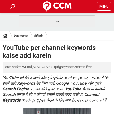
MENU
होम
JioMart से सामान ऑर्डर करें
प्रेगनेंसी ऐप्स
टेक-स्पेशल
टेक-स्पेशल
वीडियो
फोन पर अकाउंट बैलेंस चेक
TIKTOK होम फीड मैनेज करें
2020 के फ्री एंटीवायरस
JioPhone में ArogyaSetu ऐप
डाउनलोड
YouTube per channel keywords
WhatsApp Hack हो गया?
Lucky Patcher यूज करें
बेस्ट फ्री ऑनलाइन गेम्स
kaise add karein
Vidmate
PUBG Mobile
FORUM
WhatsRemoved+
ताजा अपडेट:
24 मार्च, 2020 - 02:30 पूर्वाह्न पर
रत्नेंद्र अशोक
ने किया.
TikTok Account Freeze हो गया
JioPhone में TikTok डाउनलोड
एनसाइक्लोपीडिया
SBI बैंक अकाउंट नंबर पता करें
YouTube
को मैनेज करने और इसे प्रोमोट करने का एक अहम तरीका है कि
केबल और कनेक्टर्स
कंप्यूटर बस
इसमें सही
Keywords
ऐड किए जाएं. Google, YouTube, और दूसरे
Search Engine
पर जब कोई यूजर आपके
YouTube चैनल
या
वीडियो
सीरियल और पैरलल पोर्ट
Search
करता है तो ये कीवर्ड उनकी काफी मदद करते हैं.
Channel
Keywords
आपके पूरे यूट्यूब चैनल के लिए आम टैग की तरह काम करते हैं.