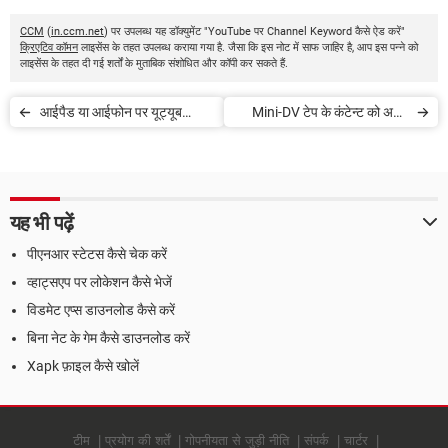
CCM
(
in.ccm.net
) पर उपलब्ध यह डॉक्युमेंट "YouTube पर Channel Keyword कैसे ऐड करें"
क्रिएटिव कॉमन
लाइसेंस के तहत उपलब्ध कराया गया है. जैसा कि इस नोट में साफ जाहिर है, आप इस पन्ने को
लाइसेंस के तहत दी गई शर्तों के मुताबिक संशोधित और कॉपी कर सकते हैं.
आईपैड या आईफोन पर यूट्यूब
Mini-DV टेप के कंटेन्ट को अपने
वीडियोज कैसे सेव करें
PC पर ट्रांसफर करें
यह भी पढ़ें
पीएनआर स्टेटस कैसे चेक करें
व्हाट्सएप पर लोकेशन कैसे भेजें
विडमेट एप्स डाउनलोड कैसे करें
बिना नेट के गेम कैसे डाउनलोड करें
Xapk फ़ाइल कैसे खोलें
टीम
प्रयोग की शर्तें
गोपनीयता से जुड़ी नीति
संपर्क
चार्टर