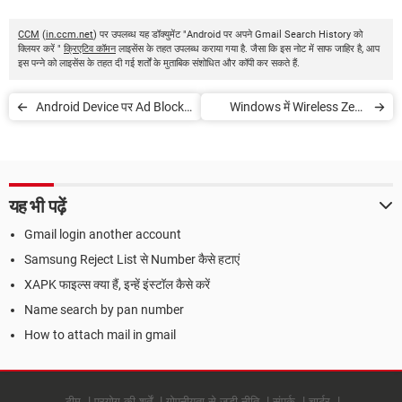
CCM
(
in.ccm.net
) पर उपलब्ध यह डॉक्युमेंट "Android पर अपने Gmail Search History को
क्लियर करें "
क्रिएटिव कॉमन
लाइसेंस के तहत उपलब्ध कराया गया है. जैसा कि इस नोट में साफ जाहिर है, आप
इस पन्ने को लाइसेंस के तहत दी गई शर्तों के मुताबिक संशोधित और कॉपी कर सकते हैं.
Android Device पर Ad Block
Windows में Wireless Zero
कैसे करें
Configuration सेट करें
यह भी पढ़ें
Gmail login another account
Samsung Reject List से Number कैसे हटाएं
XAPK फाइल्स क्या हैं, इन्हें इंस्टॉल कैसे करें
Name search by pan number
How to attach mail in gmail
टीम
प्रयोग की शर्तें
गोपनीयता से जुड़ी नीति
संपर्क
चार्टर