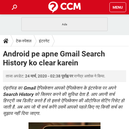
MENU
होम
JioMart से सामान ऑर्डर करें
प्रेगनेंसी ऐप्स
टेक-स्पेशल
टेक-स्पेशल
इंटरनेट
फोन पर अकाउंट बैलेंस चेक
TIKTOK होम फीड मैनेज करें
2020 के फ्री एंटीवायरस
JioPhone में ArogyaSetu ऐप
डाउनलोड
Android pe apne Gmail Search
WhatsApp Hack हो गया?
Lucky Patcher यूज करें
बेस्ट फ्री ऑनलाइन गेम्स
History ko clear karein
Vidmate
PUBG Mobile
FORUM
WhatsRemoved+
ताजा अपडेट:
24 मार्च, 2020 - 02:38 पूर्वाह्न पर
रत्नेंद्र अशोक
ने किया.
TikTok Account Freeze हो गया
JioPhone में TikTok डाउनलोड
एनसाइक्लोपीडिया
SBI बैंक अकाउंट नंबर पता करें
एंड्रॉयड का
Gmail
ऐप्लिकेशन आपको ऐप्लिकेशन के इंटरफेस पर अपने
केबल और कनेक्टर्स
कंप्यूटर बस
Search History
को क्लियर करने की सुविधा देता है. आप अपनी सर्च
हिस्ट्री जब डिलीट करते हैं तो इससे ऐप्लिकेशन की ऑटोफिल सेटिंग रिसेट हो
सीरियल और पैरलल पोर्ट
जाती है. अब आप जो भी सर्च करेंगे उसमें आपको पहले किए गए किसी सर्च का
सुझाव नहीं दिया जाएगा.