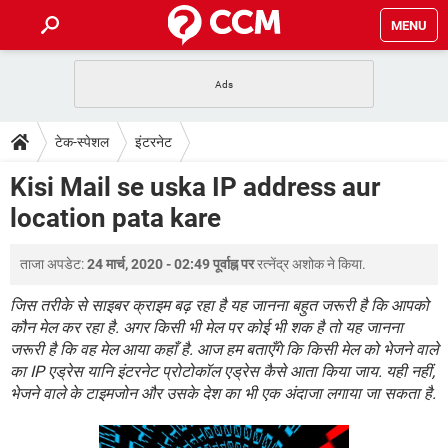
MENU
होम
JioMart से सामान ऑर्डर करें
प्रेगनेंसी ऐप्स
टेक-स्पेशल
टेक-स्पेशल
इंटरनेट
फोन पर अकाउंट बैलेंस चेक
TIKTOK होम फीड मैनेज करें
2020 के फ्री एंटीवायरस
JioPhone में ArogyaSetu ऐप
डाउनलोड
Kisi Mail se uska IP address aur
WhatsApp Hack हो गया?
Lucky Patcher यूज करें
बेस्ट फ्री ऑनलाइन गेम्स
location pata kare
Vidmate
PUBG Mobile
FORUM
WhatsRemoved+
ताजा अपडेट:
24 मार्च, 2020 - 02:49 पूर्वाह्न पर
रत्नेंद्र अशोक
ने किया.
TikTok Account Freeze हो गया
JioPhone में TikTok डाउनलोड
एनसाइक्लोपीडिया
SBI बैंक अकाउंट नंबर पता करें
जिस तरीके से साइबर क्राइम बढ़ रहा है यह जानना बहुत जरूरी है कि आपको
केबल और कनेक्टर्स
कंप्यूटर बस
कौन मेल कर रहा है. अगर किसी भी मेल पर कोई भी शक है तो यह जानना
जरूरी है कि वह मेल आया कहाँ है. आज हम बताएँगे कि किसी मेल को भेजने वाले
सीरियल और पैरलल पोर्ट
का IP एड्रेस यानि इंटरनेट प्रोटोकॉल एड्रेस कैसे आता किया जाय. यही नहीं,
भेजने वाले के टाइमजोन और उसके देश का भी एक अंदाजा लगाया जा सकता है.