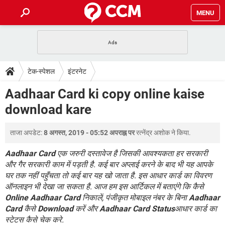
MENU
होम
JioMart से सामान ऑर्डर करें
प्रेगनेंसी ऐप्स
टेक-स्पेशल
टेक-स्पेशल
इंटरनेट
फोन पर अकाउंट बैलेंस चेक
TIKTOK होम फीड मैनेज करें
2020 के फ्री एंटीवायरस
JioPhone में ArogyaSetu ऐप
डाउनलोड
Aadhaar Card ki copy online kaise
WhatsApp Hack हो गया?
Lucky Patcher यूज करें
बेस्ट फ्री ऑनलाइन गेम्स
download kare
Vidmate
PUBG Mobile
FORUM
WhatsRemoved+
ताजा अपडेट:
8 अगस्त, 2019 - 05:52 अपराह्न पर
रत्नेंद्र अशोक
ने किया.
TikTok Account Freeze हो गया
JioPhone में TikTok डाउनलोड
एनसाइक्लोपीडिया
SBI बैंक अकाउंट नंबर पता करें
Aadhaar Card
एक जरुरी दस्तावेज है जिसकी आवश्यकता हर सरकारी
केबल और कनेक्टर्स
कंप्यूटर बस
और गैर सरकारी काम में पड़ती है. कई बार अप्लाई करने के बाद भी यह आपके
घर तक नहीं पहुँचता तो कई बार यह खो जाता है. इस आधार कार्ड का विवरण
सीरियल और पैरलल पोर्ट
ऑनलाइन भी देखा जा सकता है. आज हम इस आर्टिकल में बताएंगे कि कैसे
Online Aadhaar Card
निकालें, पंजीकृत मोबाइल नंबर के बिना
Aadhaar
Card
कैसे
Download
करें और
Aadhaar Card Status
आधार कार्ड का
स्टेटस कैसे चेक करे.