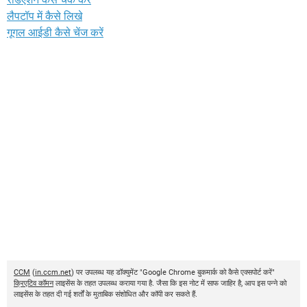
लैपटॉप में कैसे लिखे
गूगल आईडी कैसे चेंज करें
CCM
(
in.ccm.net
) पर उपलब्ध यह डॉक्युमेंट "Google Chrome बुकमार्क को कैसे एक्सपोर्ट करें"
क्रिएटिव कॉमन
लाइसेंस के तहत उपलब्ध कराया गया है. जैसा कि इस नोट में साफ जाहिर है, आप इस पन्ने को
लाइसेंस के तहत दी गई शर्तों के मुताबिक संशोधित और कॉपी कर सकते हैं.