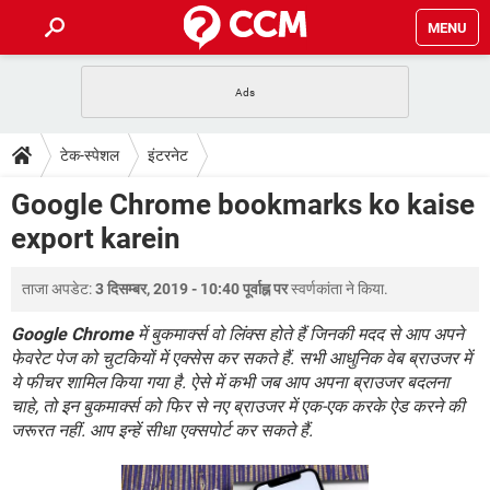
MENU
होम
JioMart से सामान ऑर्डर करें
प्रेगनेंसी ऐप्स
टेक-स्पेशल
टेक-स्पेशल
इंटरनेट
फोन पर अकाउंट बैलेंस चेक
TIKTOK होम फीड मैनेज करें
2020 के फ्री एंटीवायरस
JioPhone में ArogyaSetu ऐप
डाउनलोड
Google Chrome bookmarks ko kaise
WhatsApp Hack हो गया?
Lucky Patcher यूज करें
बेस्ट फ्री ऑनलाइन गेम्स
export karein
Vidmate
PUBG Mobile
FORUM
WhatsRemoved+
ताजा अपडेट:
3 दिसम्बर, 2019 - 10:40 पूर्वाह्न पर
स्वर्णकांता
ने किया.
TikTok Account Freeze हो गया
JioPhone में TikTok डाउनलोड
एनसाइक्लोपीडिया
SBI बैंक अकाउंट नंबर पता करें
Google Chrome
में बुकमार्क्स वो लिंक्स होते हैं जिनकी मदद से आप अपने
केबल और कनेक्टर्स
कंप्यूटर बस
फेवरेट पेज को चुटकियों में एक्सेस कर सकते हैं. सभी आधुनिक वेब ब्राउजर में
ये फीचर शामिल किया गया है. ऐसे में कभी जब आप अपना ब्राउजर बदलना
सीरियल और पैरलल पोर्ट
चाहे, तो इन बुकमार्क्स को फिर से नए ब्राउजर में एक-एक करके ऐड करने की
जरूरत नहीं. आप इन्हें सीधा एक्सपोर्ट कर सकते हैं.