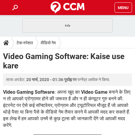
MENU
होम
JioMart से सामान ऑर्डर करें
प्रेगनेंसी ऐप्स
टेक-स्पेशल
टेक-स्पेशल
वीडियो गेम
फोन पर अकाउंट बैलेंस चेक
TIKTOK होम फीड मैनेज करें
2020 के फ्री एंटीवायरस
JioPhone में ArogyaSetu ऐप
डाउनलोड
Video Gaming Software: Kaise use
WhatsApp Hack हो गया?
Lucky Patcher यूज करें
बेस्ट फ्री ऑनलाइन गेम्स
kare
Vidmate
PUBG Mobile
FORUM
WhatsRemoved+
ताजा अपडेट:
20 मार्च, 2020 - 01:36 पूर्वाह्न पर
रत्नेंद्र अशोक
ने किया.
TikTok Account Freeze हो गया
JioPhone में TikTok डाउनलोड
एनसाइक्लोपीडिया
SBI बैंक अकाउंट नंबर पता करें
Video Gaming Software
: अपना खुद का
Video Game
बनाने के लिए
केबल और कनेक्टर्स
कंप्यूटर बस
न तो आपको प्रोग्रामर होने की जरूरत है और न ही कंप्यूटर गुरु बनने की.
इंटरनेट पर ऐसे कई सॉफ्टवेयर, प्रोग्राम और ट्यूटोरियल मौजूद हैं जो आपको
सीरियल और पैरलल पोर्ट
थोड़े पैसा या बिना पैसे के वीडियो गेम तैयार करने में आपकी मदद कर सकते हैं.
इस लेख में हम आपको उनमें से कुछ टूल्स की जानकारी देंगे जो आपकी मदद
करेंगे.