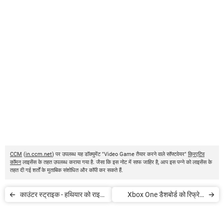
CCM
(
in.ccm.net
) पर उपलब्ध यह डॉक्युमेंट "Video Game तैयार करने वाले सॉफ्टवेयर"
क्रिएटिव
कॉमन
लाइसेंस के तहत उपलब्ध कराया गया है. जैसा कि इस नोट में साफ जाहिर है, आप इस पन्ने को लाइसेंस के
तहत दी गई शर्तों के मुताबिक संशोधित और कॉपी कर सकते हैं.
काउंटर स्ट्राइक - हथियार को राइट
Xbox One डैशबोर्ड को रिफ्रेश
हैंड पर लाएं
कैसे करें