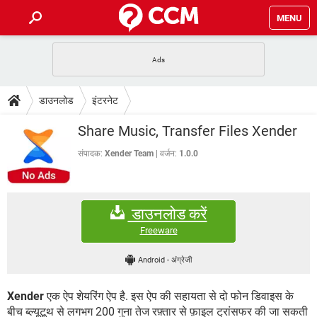
MENU
होम
JioMart से सामान ऑर्डर करें
प्रेगनेंसी ऐप्स
टेक-स्पेशल
डाउनलोड
इंटरनेट
फोन पर अकाउंट बैलेंस चेक
TIKTOK होम फीड मैनेज करें
2020 के फ्री एंटीवायरस
JioPhone में ArogyaSetu ऐप
डाउनलोड
Share Music, Transfer Files Xender
WhatsApp Hack हो गया?
Lucky Patcher यूज करें
बेस्ट फ्री ऑनलाइन गेम्स
Vidmate
PUBG Mobile
संपादक:
Xender Team
वर्जन:
1.0.0
FORUM
WhatsRemoved+
TikTok Account Freeze हो गया
JioPhone में TikTok डाउनलोड
एनसाइक्लोपीडिया
डाउनलोड करें
SBI बैंक अकाउंट नंबर पता करें
केबल और कनेक्टर्स
कंप्यूटर बस
Freeware
सीरियल और पैरलल पोर्ट
Android
-
अंग्रेजी
Xender
एक ऐप शेयरिंग ऐप है. इस ऐप की सहायता से दो फोन डिवाइस के
बीच ब्ल्यूटूथ से लगभग 200 गुना तेज रफ़्तार से फ़ाइल ट्रांसफर की जा सकती