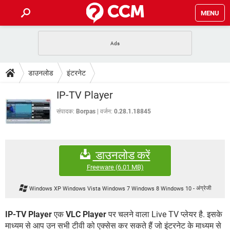
MENU
होम
JioMart से सामान ऑर्डर करें
प्रेगनेंसी ऐप्स
टेक-स्पेशल
डाउनलोड
इंटरनेट
फोन पर अकाउंट बैलेंस चेक
TIKTOK होम फीड मैनेज करें
2020 के फ्री एंटीवायरस
JioPhone में ArogyaSetu ऐप
डाउनलोड
IP-TV Player
WhatsApp Hack हो गया?
Lucky Patcher यूज करें
बेस्ट फ्री ऑनलाइन गेम्स
Vidmate
PUBG Mobile
संपादक:
Borpas
वर्जन:
0.28.1.18845
FORUM
WhatsRemoved+
TikTok Account Freeze हो गया
JioPhone में TikTok डाउनलोड
एनसाइक्लोपीडिया
डाउनलोड करें
SBI बैंक अकाउंट नंबर पता करें
केबल और कनेक्टर्स
कंप्यूटर बस
Freeware
(6.01 MB)
सीरियल और पैरलल पोर्ट
Windows XP Windows Vista Windows 7 Windows 8 Windows 10
-
अंग्रेजी
IP-TV Player
एक
VLC Player
पर चलने वाला Live TV प्लेयर है. इसके
माध्यम से आप उन सभी टीवी को एक्सेस कर सकते हैं जो इंटरनेट के माध्यम से