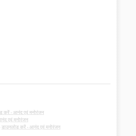
 करें - आनंद एवं मनोरंजन
नंद एवं मनोरंजन
-
डाउनलोड करें - आनंद एवं मनोरंजन