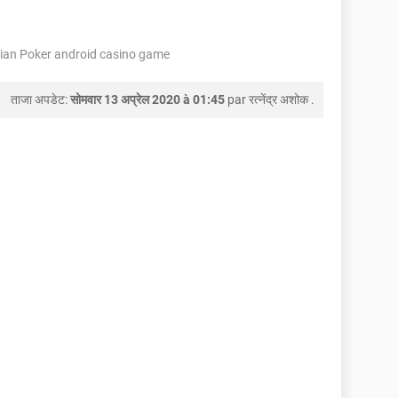
ndian Poker android casino game
ताजा अपडेट:
सोमवार 13 अप्रेल 2020 à 01:45
par
रत्नेंद्र अशोक
.