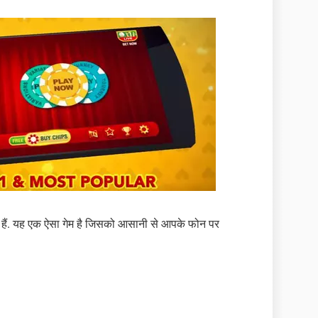
रहे हैं. यह एक ऐसा गेम है जिसको आसानी से आपके फोन पर