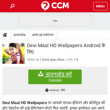
MENU
होम
JioMart से सामान ऑर्डर करें
प्रेगनेंसी ऐप्स
टेक-स्पेशल
डाउनलोड
आनंद एवं मनोरंजन
फोन पर अकाउंट बैलेंस चेक
TIKTOK होम फीड मैनेज करें
2020 के फ्री एंटीवायरस
JioPhone में ArogyaSetu ऐप
डाउनलोड
Desi Maal HD Wallpapers Android के
WhatsApp Hack हो गया?
Lucky Patcher यूज करें
बेस्ट फ्री ऑनलाइन गेम्स
लिए
Vidmate
PUBG Mobile
FORUM
संपादक:
A-1 Droid Apps Store.
वर्जन:
1.8
WhatsRemoved+
TikTok Account Freeze हो गया
JioPhone में TikTok डाउनलोड
एनसाइक्लोपीडिया
डाउनलोड करें
SBI बैंक अकाउंट नंबर पता करें
केबल और कनेक्टर्स
कंप्यूटर बस
Freeware
सीरियल और पैरलल पोर्ट
Android
-
हिंदी
Desi Maal HD Wallpapers
पर आपको साउथ इंडियन और बॉलीवुड की
हॉट ऐक्ट्रेस की हाई-डेफिनेशन फोटो मिल जाएंगी. इनका इस्तेमाल आप अपने