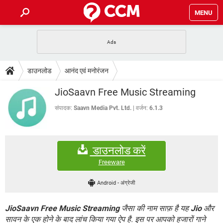
MENU
होम
JioMart से सामान ऑर्डर करें
प्रेगनेंसी ऐप्स
टेक-स्पेशल
डाउनलोड
आनंद एवं मनोरंजन
फोन पर अकाउंट बैलेंस चेक
TIKTOK होम फीड मैनेज करें
2020 के फ्री एंटीवायरस
JioPhone में ArogyaSetu ऐप
डाउनलोड
JioSaavn Free Music Streaming
WhatsApp Hack हो गया?
Lucky Patcher यूज करें
बेस्ट फ्री ऑनलाइन गेम्स
Vidmate
PUBG Mobile
संपादक:
Saavn Media Pvt. Ltd.
वर्जन:
6.1.3
FORUM
WhatsRemoved+
TikTok Account Freeze हो गया
JioPhone में TikTok डाउनलोड
एनसाइक्लोपीडिया
डाउनलोड करें
SBI बैंक अकाउंट नंबर पता करें
केबल और कनेक्टर्स
कंप्यूटर बस
Freeware
सीरियल और पैरलल पोर्ट
Android
-
अंग्रेजी
JioSaavn Free Music Streaming
जैसा की नाम साफ़ है यह
Jio
और
सावन के एक होने के बाद लांच किया गया ऐप है. इस पर आपको हजारों गाने