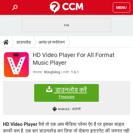
MENU
होम
JioMart से सामान ऑर्डर करें
प्रेगनेंसी ऐप्स
टेक-स्पेशल
डाउनलोड
आनंद एवं मनोरंजन
फोन पर अकाउंट बैलेंस चेक
TIKTOK होम फीड मैनेज करें
2020 के फ्री एंटीवायरस
JioPhone में ArogyaSetu ऐप
डाउनलोड
HD Video Player For All Format
WhatsApp Hack हो गया?
Lucky Patcher यूज करें
बेस्ट फ्री ऑनलाइन गेम्स
Music Player
Vidmate
PUBG Mobile
FORUM
संपादक:
Wingbling
वर्जन:
1.6.1
WhatsRemoved+
TikTok Account Freeze हो गया
JioPhone में TikTok डाउनलोड
एनसाइक्लोपीडिया
डाउनलोड करें
SBI बैंक अकाउंट नंबर पता करें
केबल और कनेक्टर्स
कंप्यूटर बस
Freeware
सीरियल और पैरलल पोर्ट
Android
-
अंग्रेजी
HD Video Player
वैसे तो एक आम मीडिया प्लेयर ऐप है पर इसका साइज
काफी कम है. एक बार डाउनलोड कर लिया तो दोबारा इन्टरनेट की जरुरत नही