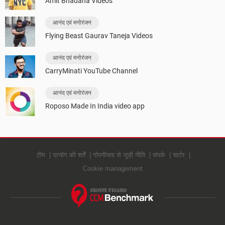
Amit Bhadana Videos
आनंद एवं मनोरंजन
Flying Beast Gaurav Taneja Videos
आनंद एवं मनोरंजन
CarryMinati YouTube Channel
आनंद एवं मनोरंजन
Roposo Made In India video app
टीम
प्रयोग की शर्तें
गोपनीयता से जुड़ी नीति
संपर्क
चार्टर
Cookie management