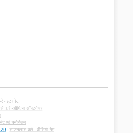
ं - इंटरनेट
ैसे करें -ऑफिस सॉफ्टवेयर
स
ंद एवं मनोरंजन
020
-
डाउनलोड करें - वीडियो गेम