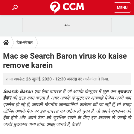
MENU
होम
JioMart से सामान ऑर्डर करें
प्रेगनेंसी ऐप्स
टेक-स्पेशल
टेक-स्पेशल
फोन पर अकाउंट बैलेंस चेक
TIKTOK होम फीड मैनेज करें
2020 के फ्री एंटीवायरस
JioPhone में ArogyaSetu ऐप
डाउनलोड
Mac se Search Baron virus ko kaise
WhatsApp Hack हो गया?
Lucky Patcher यूज करें
बेस्ट फ्री ऑनलाइन गेम्स
remove karein
Vidmate
PUBG Mobile
FORUM
WhatsRemoved+
ताजा अपडेट:
26 जुलाई, 2020 - 12:30 अपराह्न पर
स्वर्णकांता
ने किया.
TikTok Account Freeze हो गया
JioPhone में TikTok डाउनलोड
एनसाइक्लोपीडिया
SBI बैंक अकाउंट नंबर पता करें
Search Baron
एक ऐसा वायरस है जो आपके कंप्यूटर में घुस कर
ब्राउजर
केबल और कनेक्टर्स
कंप्यूटर बस
हैकर
की तरह काम करता है. अगर आपके कंप्यूटर पर अनचाहे पेजेज अपने आप
एक्सेस हो रहे हैं, आपकी गोपनीय जानकारियां कलेक्ट की जा रही हैं, तो समझ
सीरियल और पैरलल पोर्ट
लीजिए आपके मैक पर इस वायरस का अटैक हो चुका है. तो अपने ब्राउजर को
हैक होने और अपने डेटा को सुरक्षित रखने के लिए इस वायरस से जल्दी से
जल्दी छुटकारा पाना होगा. आइए जानते हैं, कैसे?