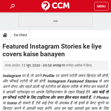
MENU
होम
JioMart से सामान ऑर्डर करें
प्रेगनेंसी ऐप्स
टेक-स्पेशल
टेक-स्पेशल
फोन पर अकाउंट बैलेंस चेक
TIKTOK होम फीड मैनेज करें
2020 के फ्री एंटीवायरस
JioPhone में ArogyaSetu ऐप
डाउनलोड
Featured Instagram Stories ke liye
WhatsApp Hack हो गया?
Lucky Patcher यूज करें
बेस्ट फ्री ऑनलाइन गेम्स
covers kaise banayen
Vidmate
PUBG Mobile
FORUM
WhatsRemoved+
ताजा अपडेट:
11 जून, 2020 - 09:58 अपराह्न पर
रत्नेंद्र अशोक
ने किया.
TikTok Account Freeze हो गया
JioPhone में TikTok डाउनलोड
एनसाइक्लोपीडिया
SBI बैंक अकाउंट नंबर पता करें
Instagram
पर हैं, तो अपने
Profile
पर आपने स्टोरी जरूर क्रिएट की होगी,
केबल और कनेक्टर्स
कंप्यूटर बस
और फीचर्ड स्टोरी भी की होगी.
Instagram Featured Stories
से आप
अपने पोस्ट और पहले डाली गई स्टोरीज को बेहतर तरीके से मैनेज कर सकते हैं.
सीरियल और पैरलल पोर्ट
वे आपकी प्रोफाइल पर आपके डिस्क्रिप्शन के तहत दिखाई देंगे.
आप चाहें तो
हर फीचर्ड स्टोरी के लिए टाइटिल्स और कवर ईमेज बदल सकते हैं.
ये
Photos
या
Icons
हो सकते हैं. ऐसे कई ऐप्स भी उपलब्ध हैं जो इनमें से बेस्ट चुनने या
क्रिएट करने में आपकी मदद करेंगे. आज हम यहां आपको इस काम के लिए