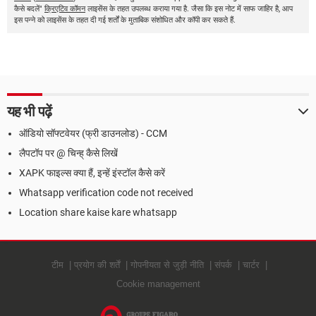
कैसे बदलें"
क्रिएटिव कॉमन
लाइसेंस के तहत उपलब्ध कराया गया है. जैसा कि इस नोट में साफ जाहिर है, आप
इस पन्ने को लाइसेंस के तहत दी गई शर्तों के मुताबिक संशोधित और कॉपी कर सकते हैं.
यह भी पढ़ें
ऑडियो सॉफ्टवेयर (फ्री डाउनलोड) - CCM
लैपटॉप पर @ चिन्ह् कैसे लिखें
XAPK फाइल्स क्या हैं, इन्हें इंस्टॉल कैसे करें
Whatsapp verification code not received
Location share kaise kare whatsapp
टीम
प्रयोग की शर्तें
गोपनीयता से जुड़ी नीति
संपर्क
चार्टर
Cookie management