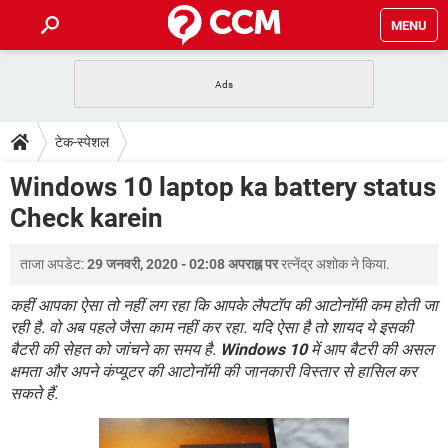
MENU
होम
JioMart से सामान ऑर्डर करें
प्रेगनेंसी ऐप्स
टेक-स्पेशल
टेक-स्पेशल
फोन पर अकाउंट बैलेंस चेक
TIKTOK होम फीड मैनेज करें
2020 के फ्री एंटीवायरस
JioPhone में ArogyaSetu ऐप
डाउनलोड
Windows 10 laptop ka battery status
WhatsApp Hack हो गया?
Lucky Patcher यूज करें
बेस्ट फ्री ऑनलाइन गेम्स
Check karein
Vidmate
PUBG Mobile
FORUM
WhatsRemoved+
ताजा अपडेट:
29 जनवरी, 2020 - 02:08 अपराह्न पर
रत्नेंद्र अशोक
ने किया.
TikTok Account Freeze हो गया
JioPhone में TikTok डाउनलोड
एनसाइक्लोपीडिया
SBI बैंक अकाउंट नंबर पता करें
कहीं आपका ऐसा तो नहीं लग रहा कि आपके लैपटॉप की आटोनॉमी कम होती जा
केबल और कनेक्टर्स
कंप्यूटर बस
रही है. वो अब पहले जैसा काम नहीं कर रहा. यदि ऐसा है तो शायद ये इसकी
बैटरी की सेहत को जांचने का समय है.
Windows 10
में आप बैटरी की असल
सीरियल और पैरलल पोर्ट
क्षमता और अपने कंप्यूटर की आटोनॉमी की जानकारी विस्तार से हासिल कर
सकते हैं.