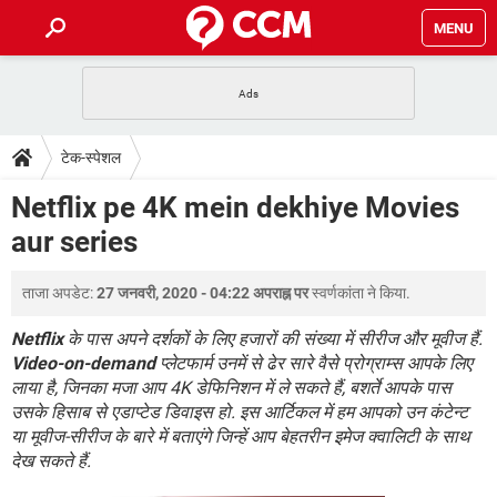
MENU
होम
JioMart से सामान ऑर्डर करें
प्रेगनेंसी ऐप्स
टेक-स्पेशल
टेक-स्पेशल
फोन पर अकाउंट बैलेंस चेक
TIKTOK होम फीड मैनेज करें
2020 के फ्री एंटीवायरस
JioPhone में ArogyaSetu ऐप
डाउनलोड
Netflix pe 4K mein dekhiye Movies
WhatsApp Hack हो गया?
Lucky Patcher यूज करें
बेस्ट फ्री ऑनलाइन गेम्स
aur series
Vidmate
PUBG Mobile
FORUM
WhatsRemoved+
ताजा अपडेट:
27 जनवरी, 2020 - 04:22 अपराह्न पर
स्वर्णकांता
ने किया.
TikTok Account Freeze हो गया
JioPhone में TikTok डाउनलोड
एनसाइक्लोपीडिया
SBI बैंक अकाउंट नंबर पता करें
Netflix
के पास अपने दर्शकों के लिए हजारों की संख्या में सीरीज और मूवीज हैं.
केबल और कनेक्टर्स
कंप्यूटर बस
Video-on-demand
प्लेटफार्म उनमें से ढेर सारे वैसे प्रोग्राम्स आपके लिए
लाया है, जिनका मजा आप 4K डेफिनिशन में ले सकते हैं, बशर्ते आपके पास
सीरियल और पैरलल पोर्ट
उसके हिसाब से एडाप्टेड डिवाइस हो. इस आर्टिकल में हम आपको उन कंटेन्ट
या मूवीज-सीरीज के बारे में बताएंगे जिन्हें आप बेहतरीन इमेज क्वालिटी के साथ
देख सकते हैं.