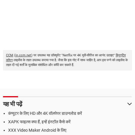
CCM
(
in.ccm.net
) पर उपलब्ध यह डॉक्युमेंट "Netflix पर 4K मूवी-सीरीज का आनंद उठाइए"
क्रिएटिव
कॉमन
लाइसेंस के तहत उपलब्ध कराया गया है. जैसा कि इस नोट में साफ जाहिर है, आप इस पन्ने को लाइसेंस के
तहत दी गई शर्तों के मुताबिक संशोधित और कॉपी कर सकते हैं.
यह भी पढ़ें
कंप्यूटर के लिए HD और 4K वॉलपेपर डाउनलोड करें
XAPK फाइल्स क्या हैं, इन्हें इंस्टॉल कैसे करें
XXX Video Maker Android के लिए