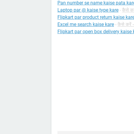
Pan number se name kaise pata kar
Laptop par @ kaise type kare
-
कैसे कर
Flipkart par product return kaise kar
Excel me search kaise kare
-
कैसे करे
Flipkart par open box delivery kaise 