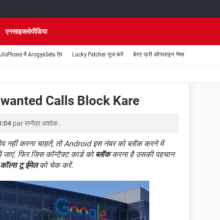
एनसाइक्लोपीडिया
JioPhone में ArogyaSetu ऐप
Lucky Patcher यूज करें
बेस्ट फ्री ऑनलाइन गेम्स
wanted Calls Block Kare
3:04
par
रत्नेंद्र अशोक
.
व नहीं करना चाहतें, तो Android इस नंबर को ब्लॉक करने में
ें जाएं. फिर जिस कॉन्टैक्ट कार्ड को
ब्लॉक
करना है उसकी पहचान
ॉल्स टू ईमेल
को चेक करें.