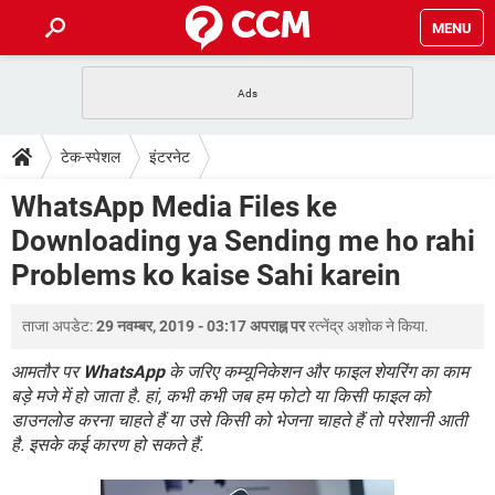
MENU
होम
JioMart से सामान ऑर्डर करें
प्रेगनेंसी ऐप्स
टेक-स्पेशल
टेक-स्पेशल
इंटरनेट
फोन पर अकाउंट बैलेंस चेक
TIKTOK होम फीड मैनेज करें
2020 के फ्री एंटीवायरस
JioPhone में ArogyaSetu ऐप
डाउनलोड
WhatsApp Media Files ke
WhatsApp Hack हो गया?
Lucky Patcher यूज करें
बेस्ट फ्री ऑनलाइन गेम्स
Downloading ya Sending me ho rahi
Vidmate
PUBG Mobile
FORUM
Problems ko kaise Sahi karein
WhatsRemoved+
TikTok Account Freeze हो गया
JioPhone में TikTok डाउनलोड
एनसाइक्लोपीडिया
ताजा अपडेट:
29 नवम्बर, 2019 - 03:17 अपराह्न पर
रत्नेंद्र अशोक
ने किया.
SBI बैंक अकाउंट नंबर पता करें
केबल और कनेक्टर्स
कंप्यूटर बस
आमतौर पर
WhatsApp
के जरिए कम्यूनिकेशन और फाइल शेयरिंग का काम
सीरियल और पैरलल पोर्ट
बड़े मजे में हो जाता है. हां, कभी कभी जब हम फोटो या किसी फाइल को
डाउनलोड करना चाहते हैं या उसे किसी को भेजना चाहते हैं तो परेशानी आती
है. इसके कई कारण हो सकते हैं.