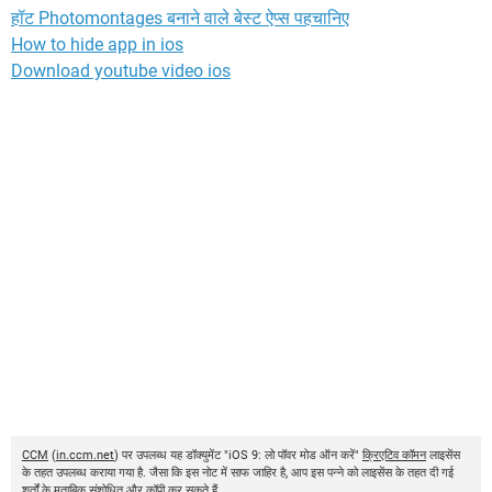
हॉट Photomontages बनाने वाले बेस्ट ऐप्स पहचानिए
How to hide app in ios
Download youtube video ios
CCM
(
in.ccm.net
) पर उपलब्ध यह डॉक्युमेंट "iOS 9: लो पॉवर मोड ऑन करें"
क्रिएटिव कॉमन
लाइसेंस
के तहत उपलब्ध कराया गया है. जैसा कि इस नोट में साफ जाहिर है, आप इस पन्ने को लाइसेंस के तहत दी गई
शर्तों के मुताबिक संशोधित और कॉपी कर सकते हैं.