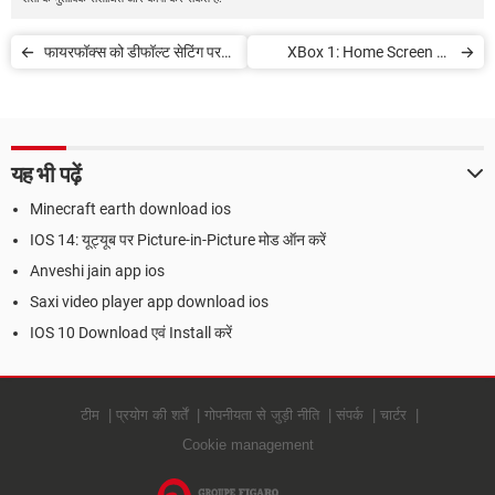
फायरफॉक्स को डीफॉल्ट सेटिंग पर
XBox 1: Home Screen पर
रीस्टोर करें
मनपसंद गेम, ऐप, वेबपेज पिन करें
यह भी पढ़ें
Minecraft earth download ios
IOS 14: यूट्यूब पर Picture-in-Picture मोड ऑन करें
Anveshi jain app ios
Saxi video player app download ios
IOS 10 Download एवं Install करें
टीम
प्रयोग की शर्तें
गोपनीयता से जुड़ी नीति
संपर्क
चार्टर
Cookie management