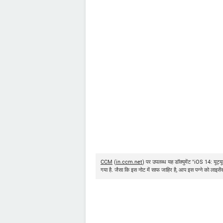
CCM
(
in.ccm.net
) पर उपलब्ध यह डॉक्युमेंट "iOS 14: यू
गया है. जैसा कि इस नोट में साफ जाहिर है, आप इस पन्ने को लाइसे