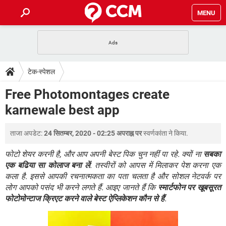
MENU
होम
JioMart से सामान ऑर्डर करें
प्रेगनेंसी ऐप्स
टेक-स्पेशल
टेक-स्पेशल
फोन पर अकाउंट बैलेंस चेक
TIKTOK होम फीड मैनेज करें
2020 के फ्री एंटीवायरस
JioPhone में ArogyaSetu ऐप
डाउनलोड
Free Photomontages create
WhatsApp Hack हो गया?
Lucky Patcher यूज करें
बेस्ट फ्री ऑनलाइन गेम्स
karnewale best app
Vidmate
PUBG Mobile
FORUM
WhatsRemoved+
ताजा अपडेट:
24 सितम्बर, 2020 - 02:25 अपराह्न पर
स्वर्णकांता
ने किया.
TikTok Account Freeze हो गया
JioPhone में TikTok डाउनलोड
एनसाइक्लोपीडिया
SBI बैंक अकाउंट नंबर पता करें
फोटो शेयर करनी है, और आप अपनी बेस्ट पिक चुन नहीं पा रहे. क्यों ना
सबका
केबल और कनेक्टर्स
कंप्यूटर बस
एक बढिया सा कोलाज बना लें
. तस्वीरों को आपस में मिलाकर पेश करना एक
कला है. इससे आपकी रचनात्मकता का पता चलता है और सोशल नेटवर्क पर
सीरियल और पैरलल पोर्ट
लोग आपको पसंद भी करने लगते हैं. आइए जानते हैं कि
स्मार्टफोन पर खूबसूरत
फोटोमोन्टाज क्रिएट करने वाले बेस्ट ऐप्लिकेशन कौन से हैं
.