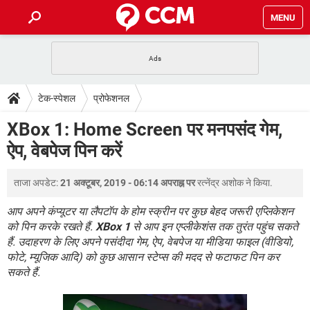
MENU
होम
JioMart से सामान ऑर्डर करें
प्रेगनेंसी ऐप्स
टेक-स्पेशल
टेक-स्पेशल
प्रोफेशनल
फोन पर अकाउंट बैलेंस चेक
TIKTOK होम फीड मैनेज करें
2020 के फ्री एंटीवायरस
JioPhone में ArogyaSetu ऐप
डाउनलोड
XBox 1: Home Screen पर मनपसंद गेम,
WhatsApp Hack हो गया?
Lucky Patcher यूज करें
बेस्ट फ्री ऑनलाइन गेम्स
ऐप, वेबपेज पिन करें
Vidmate
PUBG Mobile
FORUM
WhatsRemoved+
ताजा अपडेट:
21 अक्टूबर, 2019 - 06:14 अपराह्न पर
रत्नेंद्र अशोक
ने किया.
TikTok Account Freeze हो गया
JioPhone में TikTok डाउनलोड
एनसाइक्लोपीडिया
SBI बैंक अकाउंट नंबर पता करें
आप अपने कंप्यूटर या लैपटॉप के होम स्क्रीन पर कुछ बेहद जरूरी एप्लिकेशन
केबल और कनेक्टर्स
कंप्यूटर बस
को पिन करके रखते हैं.
XBox 1
से आप इन एप्लीकेशंस तक तुरंत पहुंच सकते
हैं. उदाहरण के लिए अपने पसंदीदा गेम, ऐप, वेबपेज या मीडिया फाइल (वीडियो,
सीरियल और पैरलल पोर्ट
फोटे, म्यूजिक आदि) को कुछ आसान स्टेप्स की मदद से फटाफट पिन कर
सकते हैं.