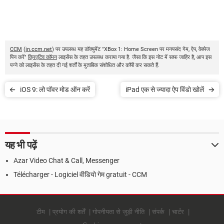
CCM
(
in.ccm.net
) पर उपलब्ध यह डॉक्युमेंट "XBox 1: Home Screen पर मनपसंद गेम, ऐप, वेबपेज
पिन करें"
क्रिएटिव कॉमन
लाइसेंस के तहत उपलब्ध कराया गया है. जैसा कि इस नोट में साफ जाहिर है, आप इस
पन्ने को लाइसेंस के तहत दी गई शर्तों के मुताबिक संशोधित और कॉपी कर सकते हैं.
iOS 9: लो पॉवर मोड ऑन करें
iPad एक से ज्यादा ऐप विंडो खोलें
यह भी पढ़ें
Azar Video Chat & Call, Messenger
Télécharger - Logiciel वीडियो गेम gratuit - CCM
टीम
प्रयोग की शर्तें
गोपनीयता से जुड़ी नीति
संपर्क
चार्टर