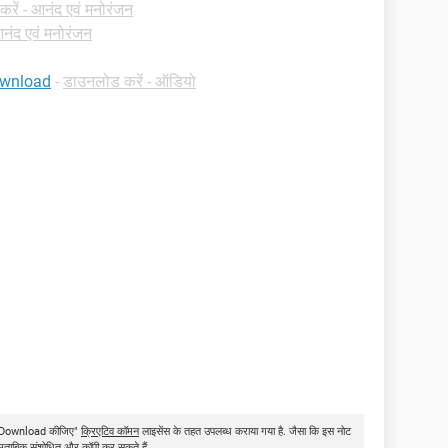
रें - आनंद एवं मनोरंजन
नंद एवं मनोरंजन
ownload
-
डाउनलोड करें - ऑडियो
ms Download कीजिए"
क्रिएटिव कॉमन
लाइसेंस के तहत उपलब्ध कराया गया है. जैसा कि इस नोट
े मुताबिक संशोधित और कॉपी कर सकते हैं.