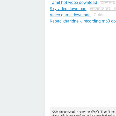
Tamil hot video download
-
डाउनलोड क
Sxy video download
-
डाउनलोड करें - आ
Video game download
- Guide
Kabad kharidne ki recording mp3 d
CCM
(
in.ccm.net
) पर उपलब्ध यह डॉक्युमेंट "Free Fil
में साफ जाहिर है, आप इस पन्ने को लाइसेंस के तहत दी गई शर्तों क