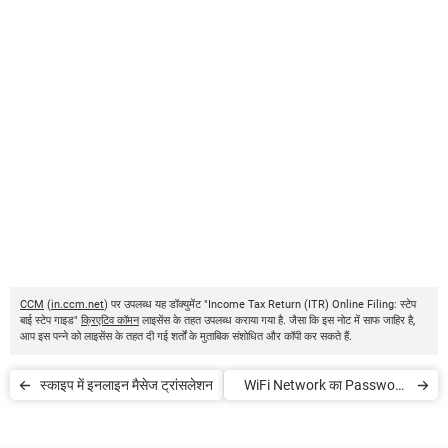
CCM
(
in.ccm.net
) पर उपलब्ध यह डॉक्युमेंट "Income Tax Return (ITR) Online Filing: स्टेप
बाई स्टेप गाइड"
क्रिएटिव कॉमन
लाइसेंस के तहत उपलब्ध कराया गया है. जैसा कि इस नोट में साफ जाहिर है,
आप इस पन्ने को लाइसेंस के तहत दी गई शर्तों के मुताबिक संशोधित और कॉपी कर सकते हैं.
स्काइप में इनलाइन मैसेज ट्रांसलेशन
WiFi Network का Password
पता करें