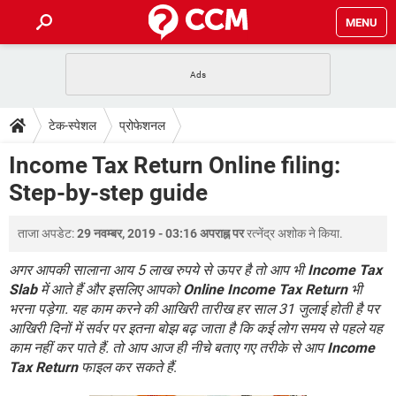
MENU
होम
JioMart से सामान ऑर्डर करें
प्रेगनेंसी ऐप्स
टेक-स्पेशल
टेक-स्पेशल
प्रोफेशनल
फोन पर अकाउंट बैलेंस चेक
TIKTOK होम फीड मैनेज करें
2020 के फ्री एंटीवायरस
JioPhone में ArogyaSetu ऐप
डाउनलोड
Income Tax Return Online filing:
WhatsApp Hack हो गया?
Lucky Patcher यूज करें
बेस्ट फ्री ऑनलाइन गेम्स
Step-by-step guide
Vidmate
PUBG Mobile
FORUM
WhatsRemoved+
ताजा अपडेट:
29 नवम्बर, 2019 - 03:16 अपराह्न पर
रत्नेंद्र अशोक
ने किया.
TikTok Account Freeze हो गया
JioPhone में TikTok डाउनलोड
एनसाइक्लोपीडिया
SBI बैंक अकाउंट नंबर पता करें
अगर आपकी सालाना आय 5 लाख रुपये से ऊपर है तो आप भी
Income Tax
केबल और कनेक्टर्स
कंप्यूटर बस
Slab
में आते हैं और इसलिए आपको
Online Income Tax Return
भी
भरना पड़ेगा. यह काम करने की आखिरी तारीख हर साल 31 जुलाई होती है पर
सीरियल और पैरलल पोर्ट
आखिरी दिनों में सर्वर पर इतना बोझ बढ़ जाता है कि कई लोग समय से पहले यह
काम नहीं कर पाते हैं. तो आप आज ही नीचे बताए गए तरीके से आप
Income
Tax Return
फाइल कर सकते हैं
.