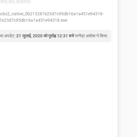
-
कैसे करें -हार्डवेयर
Stacks2_native_0b213287e23d7c95db16a1a451e94318-
287e23d7c95db16a1a451e94318.exe
जा अपडेट:
21 जुलाई, 2020 को पूर्वाह्न 12:31 बजे
रत्नेंद्र अशोक
ने किया.