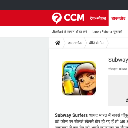
टेक-स्पेशल
डाउनलोड
JioMart से सामान ऑर्डर करें
Lucky Patcher यूज करें
डाउनलोड
वीडियो गेम
Subway
संपादक:
Kiloo
Subway Surfers
शायद भारत में सबसे पॉप
को फोन पर खेलते खेलते बोर हो गए हैं तो अब आ
सहायता से इस गेम को अपने कम्पयूटर या लैप