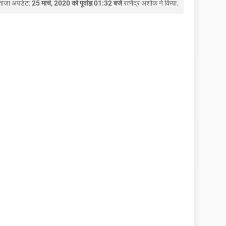
ताजा अपडेट:
25 मार्च, 2020 को पूर्वाह्न 01:32 बजे
रत्नेंद्र अशोक
ने किया.