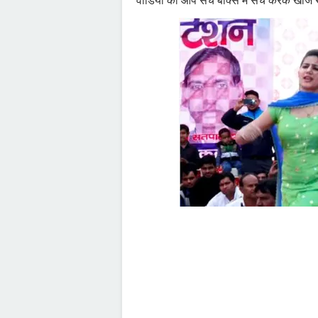
वीडियो को आप सर्च बॉक्स मे सर्च करके खोज सक