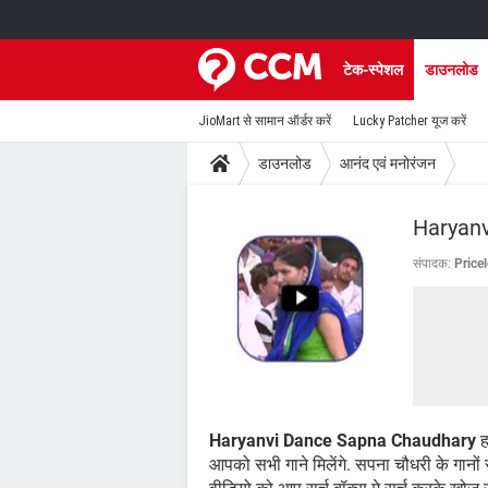
टेक-स्पेशल
डाउनलोड
JioMart से सामान ऑर्डर करें
Lucky Patcher यूज करें
डाउनलोड
आनंद एवं मनोरंजन
Haryanv
संपादक:
Price
Haryanvi Dance Sapna Chaudhary
ह
आपको सभी गाने मिलेंगे. सपना चौधरी के गानों 