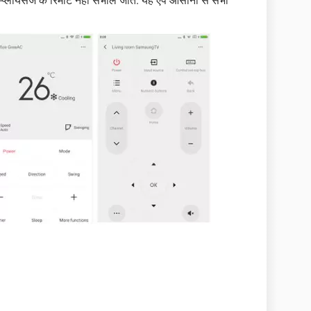
्प्लायंसेज के रिमोट नहीं संभाले जाते. यह ऐप आसानी से सभी