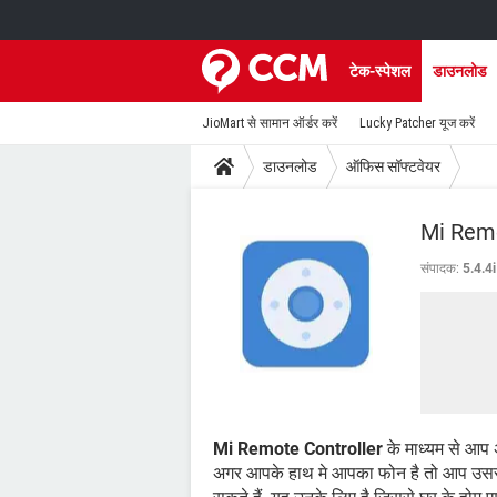
टेक-स्पेशल
डाउनलोड
JioMart से सामान ऑर्डर करें
Lucky Patcher यूज करें
डाउनलोड
ऑफिस सॉफ्टवेयर
Mi Remot
संपादक:
5.4.4i
Mi Remote Controller
के माध्यम से आप अ
अगर आपके हाथ मे आपका फोन है तो आप उससे ए