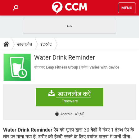
MENU
होम
JioMart से सामान ऑर्डर करें
प्रेगनेंसी ऐप्स
टेक-स्पेशल
डाउनलोड
इंटरनेट
फोन पर अकाउंट बैलेंस चेक
TIKTOK होम फीड मैनेज करें
2020 के फ्री एंटीवायरस
JioPhone में ArogyaSetu ऐप
डाउनलोड
Water Drink Reminder
WhatsApp Hack हो गया?
Lucky Patcher यूज करें
बेस्ट फ्री ऑनलाइन गेम्स
Vidmate
PUBG Mobile
संपादक:
Leap Fitness Group
वर्जन:
Varies with device
FORUM
WhatsRemoved+
TikTok Account Freeze हो गया
JioPhone में TikTok डाउनलोड
एनसाइक्लोपीडिया
डाउनलोड करें
SBI बैंक अकाउंट नंबर पता करें
केबल और कनेक्टर्स
कंप्यूटर बस
Freeware
सीरियल और पैरलल पोर्ट
Android
-
अंग्रेजी
Water Drink Reminder
ऐप को गूगल द्वारा 30 देशों में नंबर 1 हेल्थ ऐप के
तौर पर माना गया है. शरीर को हेल्दी रखने के लिए पर्याप्त मात्रा में पानी पीना