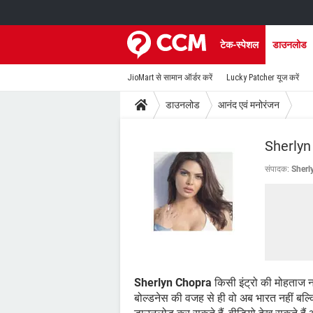
टेक-स्पेशल
डाउनलोड
JioMart से सामान ऑर्डर करें
Lucky Patcher यूज करें
डाउनलोड
आनंद एवं मनोरंजन
Sherlyn
संपादक:
Sherl
Sherlyn Chopra
किसी इंट्रो की मोहताज नही
बोल्डनेस की वजह से ही वो अब भारत नहीं बल्क