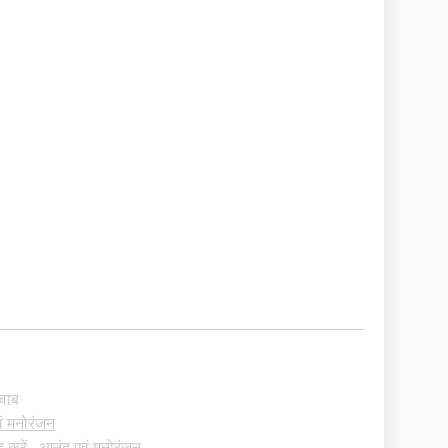
जवाब
ं मनोरंजन
करें - आनंद एवं मनोरंजन