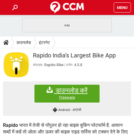
MENU
होम
JioMart से सामान ऑर्डर करें
प्रेगनेंसी ऐप्स
टेक-स्पेशल
डाउनलोड
इंटरनेट
फोन पर अकाउंट बैलेंस चेक
TIKTOK होम फीड मैनेज करें
2020 के फ्री एंटीवायरस
JioPhone में ArogyaSetu ऐप
डाउनलोड
Rapido India’s Largest Bike App
WhatsApp Hack हो गया?
Lucky Patcher यूज करें
बेस्ट फ्री ऑनलाइन गेम्स
Vidmate
PUBG Mobile
संपादक:
Rapido Bike
वर्जन:
4.5.8
FORUM
WhatsRemoved+
TikTok Account Freeze हो गया
JioPhone में TikTok डाउनलोड
एनसाइक्लोपीडिया
डाउनलोड करें
SBI बैंक अकाउंट नंबर पता करें
केबल और कनेक्टर्स
कंप्यूटर बस
Freeware
सीरियल और पैरलल पोर्ट
Android
-
अंग्रेजी
Rapido
भारत में तेजी से पॉपुलर हो रहा बाइक बुकिंग प्लेटफॉर्म है. आसान
शब्दों में कहें तो ओला और ऊबर की बाइक राइड सर्विस को टक्कर देने के लिए