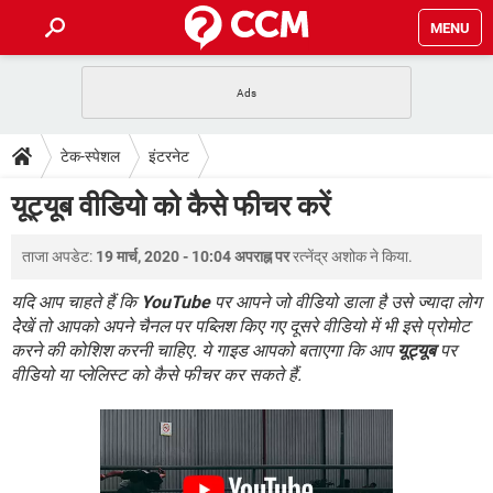
MENU
होम
JioMart से सामान ऑर्डर करें
प्रेगनेंसी ऐप्स
टेक-स्पेशल
टेक-स्पेशल
इंटरनेट
फोन पर अकाउंट बैलेंस चेक
TIKTOK होम फीड मैनेज करें
2020 के फ्री एंटीवायरस
JioPhone में ArogyaSetu ऐप
डाउनलोड
यूट्यूब वीडियो को कैसे फीचर करें
WhatsApp Hack हो गया?
Lucky Patcher यूज करें
बेस्ट फ्री ऑनलाइन गेम्स
Vidmate
PUBG Mobile
FORUM
ताजा अपडेट:
19 मार्च, 2020 - 10:04 अपराह्न पर
रत्नेंद्र अशोक
ने किया.
WhatsRemoved+
TikTok Account Freeze हो गया
JioPhone में TikTok डाउनलोड
यदि आप चाहते हैं कि
YouTube
पर आपने जो वीडियो डाला है उसे ज्यादा लोग
एनसाइक्लोपीडिया
देेखें तो आपको अपने चैनल पर पब्लिश किए गए दूसरे वीडियो में भी इसे प्रोमोट
SBI बैंक अकाउंट नंबर पता करें
करने की कोशिश करनी चाहिए. ये गाइड आपको बताएगा कि आप
यूट्यूब
पर
केबल और कनेक्टर्स
कंप्यूटर बस
वीडियो या प्लेलिस्ट को कैसे फीचर कर सकते हैं.
सीरियल और पैरलल पोर्ट