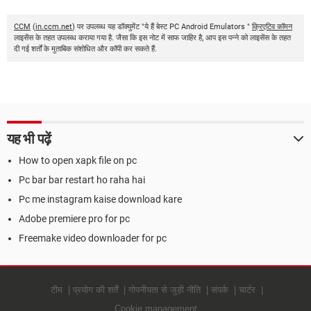
CCM
(
in.ccm.net
) पर उपलब्ध यह डॉक्युमेंट "ये हैं बेस्ट PC Android Emulators "
क्रिएटिव कॉमन
लाइसेंस के तहत उपलब्ध कराया गया है. जैसा कि इस नोट में साफ जाहिर है, आप इस पन्ने को लाइसेंस के तहत
दी गई शर्तों के मुताबिक संशोधित और कॉपी कर सकते हैं.
यह भी पढ़ें
How to open xapk file on pc
Pc bar bar restart ho raha hai
Pc me instagram kaise download kare
Adobe premiere pro for pc
Freemake video downloader for pc
टीम
प्रयोग की शर्तें
गोपनीयता से जुड़ी नीति
संपर्क
चार्टर
Cookie management