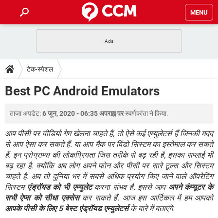
MENU
होम
JioMart से सामान ऑर्डर करें
प्रेगनेंसी ऐप्स
टेक-स्पेशल
टेक-स्पेशल
फोन पर अकाउंट बैलेंस चेक
TIKTOK होम फीड मैनेज करें
2020 के फ्री एंटीवायरस
JioPhone में ArogyaSetu ऐप
डाउनलोड
Best PC Android Emulators
WhatsApp Hack हो गया?
Lucky Patcher यूज करें
बेस्ट फ्री ऑनलाइन गेम्स
Vidmate
PUBG Mobile
FORUM
ताजा अपडेट:
6 जून, 2020 - 06:35 अपराह्न पर
स्वर्णकांता
ने किया.
WhatsRemoved+
TikTok Account Freeze हो गया
JioPhone में TikTok डाउनलोड
आप पीसी पर वीडियो गेम खेलना चाहते हैं, तो ऐसे कई एम्युलेटर्स हैं जिनकी मदद
एनसाइक्लोपीडिया
से आप ऐसा कर सकते हैं. या आप मैक पर विंडो सिस्टम का इस्तेमाल कर सकते
SBI बैंक अकाउंट नंबर पता करें
हैं. इन प्रोग्राम्स की लोकप्रियता जिस तरीके से बढ़ रही है, इसका सप्लाई भी
केबल और कनेक्टर्स
कंप्यूटर बस
बढ़ रहा है. क्योंकि अब लोग अपने फोन और पीसी पर सारे टूल्स और सिस्टम
सीरियल और पैरलल पोर्ट
चाहते हैं. अब तो दुनिया भर में सबसे अधिक प्रयोग किए जाने वाले ऑपरेटिंग
सिस्टम
एंड्रॉयड को भी एम्युलेट
करना संभव है. इससे आप
अपने कंप्यूटर के
सभी ऐप्स को सीधा एक्सेस
कर सकते हैं. आज इस आर्टिकल में हम आपको
आपके पीसी के लिए 5 बेस्ट एंड्रॉयड एम्युलेटर्स
के बारे में बताएंगे.