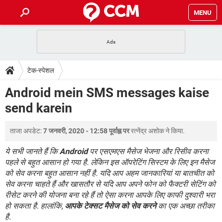
MENU
होम
JioMart से सामान ऑर्डर करें
प्रेगनेंसी ऐप्स
टेक-स्पेशल
टेक-स्पेशल
फोन पर अकाउंट बैलेंस चेक
TIKTOK होम फीड मैनेज करें
2020 के फ्री एंटीवायरस
JioPhone में ArogyaSetu ऐप
डाउनलोड
Android mein SMS messages kaise
WhatsApp Hack हो गया?
Lucky Patcher यूज करें
बेस्ट फ्री ऑनलाइन गेम्स
send karein
Vidmate
PUBG Mobile
FORUM
WhatsRemoved+
ताजा अपडेट:
7 जनवरी, 2020 - 12:58 पूर्वाह्न पर
रत्नेंद्र अशोक
ने किया.
TikTok Account Freeze हो गया
JioPhone में TikTok डाउनलोड
एनसाइक्लोपीडिया
SBI बैंक अकाउंट नंबर पता करें
ये सभी जानते हैं कि
Android
पर एसएमएस मैसेज भेजना और रिसीव करना
केबल और कनेक्टर्स
कंप्यूटर बस
पहले से बहुत आसान हो गया है. लेकिन इस ऑपरेटिंग सिस्टम के लिए इन मैसेज
को सेव करना बहुत आसान नहीं है. यदि आप अहम जानकारियां या बातचीत को
सीरियल और पैरलल पोर्ट
सेव करना चाहते हैं और खासतौर से यदि आप अपने फोन को फैक्टरी सेटिंग को
रीसेट करने की योजना बना रहे हैं तो ऐसा करना आपके लिए काफी दुश्वारी भरा
हो सकता है. हालांकि,
आपके टेक्सट मैसेज को सेव करने
का एक अच्छा तरीका
है.