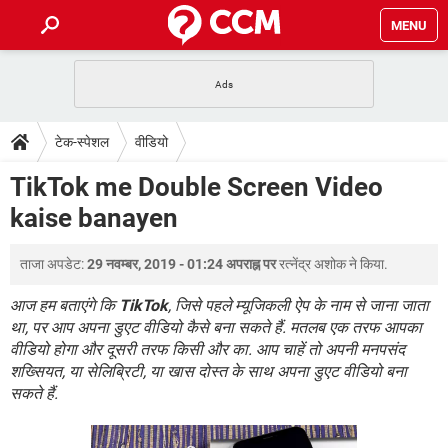
MENU
होम
JioMart से सामान ऑर्डर करें
प्रेगनेंसी ऐप्स
टेक-स्पेशल
टेक-स्पेशल
वीडियो
फोन पर अकाउंट बैलेंस चेक
TIKTOK होम फीड मैनेज करें
2020 के फ्री एंटीवायरस
JioPhone में ArogyaSetu ऐप
डाउनलोड
TikTok me Double Screen Video
WhatsApp Hack हो गया?
Lucky Patcher यूज करें
बेस्ट फ्री ऑनलाइन गेम्स
kaise banayen
Vidmate
PUBG Mobile
FORUM
WhatsRemoved+
ताजा अपडेट:
29 नवम्बर, 2019 - 01:24 अपराह्न पर
रत्नेंद्र अशोक
ने किया.
TikTok Account Freeze हो गया
JioPhone में TikTok डाउनलोड
एनसाइक्लोपीडिया
SBI बैंक अकाउंट नंबर पता करें
आज हम बताएंगे कि
TikTok
, जिसे पहले म्यूजिकली ऐप के नाम से जाना जाता
केबल और कनेक्टर्स
कंप्यूटर बस
था, पर आप अपना डुएट वीडियो कैसे बना सकते हैं. मतलब एक तरफ आपका
वीडियो होगा और दूसरी तरफ किसी और का. आप चाहें तो अपनी मनपसंद
सीरियल और पैरलल पोर्ट
शख्सियत, या सेलिब्रिटी, या खास दोस्त के साथ अपना डुएट वीडियो बना
सकते हैं.