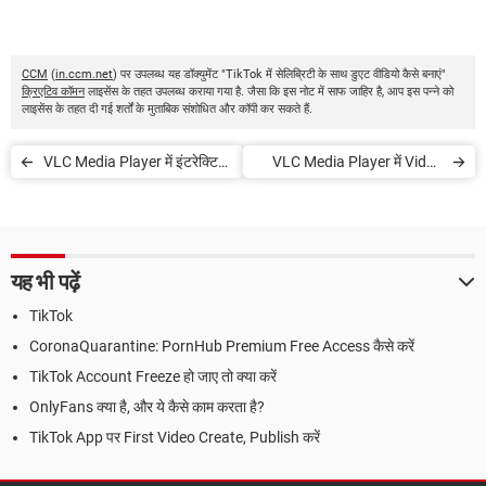
CCM
(
in.ccm.net
) पर उपलब्ध यह डॉक्युमेंट "TikTok में सेलिब्रिटी के साथ डुएट वीडियो कैसे बनाएं"
क्रिएटिव कॉमन
लाइसेंस के तहत उपलब्ध कराया गया है. जैसा कि इस नोट में साफ जाहिर है, आप इस पन्ने को
लाइसेंस के तहत दी गई शर्तों के मुताबिक संशोधित और कॉपी कर सकते हैं.
VLC Media Player में इंटरेक्टिव
VLC Media Player में Video
Zoom Mode इनेबल करें
कैसे कट करें
यह भी पढ़ें
TikTok
CoronaQuarantine: PornHub Premium Free Access कैसे करें
TikTok Account Freeze हो जाए तो क्या करें
OnlyFans क्या है, और ये कैसे काम करता है?
TikTok App पर First Video Create, Publish करें