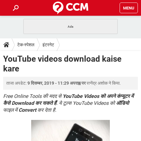
MENU
होम
JioMart से सामान ऑर्डर करें
प्रेगनेंसी ऐप्स
टेक-स्पेशल
टेक-स्पेशल
इंटरनेट
फोन पर अकाउंट बैलेंस चेक
TIKTOK होम फीड मैनेज करें
2020 के फ्री एंटीवायरस
JioPhone में ArogyaSetu ऐप
डाउनलोड
YouTube videos download kaise
WhatsApp Hack हो गया?
Lucky Patcher यूज करें
बेस्ट फ्री ऑनलाइन गेम्स
kare
Vidmate
PUBG Mobile
FORUM
WhatsRemoved+
ताजा अपडेट:
9 दिसम्बर, 2019 - 11:29 अपराह्न पर
रत्नेंद्र अशोक
ने किया.
TikTok Account Freeze हो गया
JioPhone में TikTok डाउनलोड
एनसाइक्लोपीडिया
SBI बैंक अकाउंट नंबर पता करें
Free Online Tools की मदद से
YouTube Videos को अपने कंप्यूटर में
केबल और कनेक्टर्स
कंप्यूटर बस
कैसे Download कर सकते हैं
. ये टूल्स YouTube Videos को
ऑडियो
फाइल में
Convert
कर देता है.
सीरियल और पैरलल पोर्ट