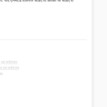
गा. यदि एनिमेटेड वॉलपेपर चाहिए तो आपको जो चाहिए वो
 एवं मनोरंजन
द एवं मनोरंजन
de