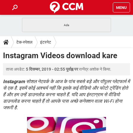
MENU
होम
JioMart से सामान ऑर्डर करें
प्रेगनेंसी ऐप्स
टेक-स्पेशल
टेक-स्पेशल
इंटरनेट
फोन पर अकाउंट बैलेंस चेक
TIKTOK होम फीड मैनेज करें
2020 के फ्री एंटीवायरस
JioPhone में ArogyaSetu ऐप
डाउनलोड
Instagram Videos download kare
WhatsApp Hack हो गया?
Lucky Patcher यूज करें
बेस्ट फ्री ऑनलाइन गेम्स
Vidmate
PUBG Mobile
FORUM
ताजा अपडेट:
5 दिसम्बर, 2019 - 02:55 पूर्वाह्न पर
रत्नेंद्र अशोक
ने किया.
WhatsRemoved+
TikTok Account Freeze हो गया
JioPhone में TikTok डाउनलोड
Instagram
सोशल नेटवर्क के आज के पांच सबसे बड़े और पॉपुलर प्लेटफार्म में
एनसाइक्लोपीडिया
से एक है. इसमें कोई आश्चर्य नहीं कि इसके कई वीडियो और फोटो ट्रेंडिंग होते
SBI बैंक अकाउंट नंबर पता करें
हैं और हम उन्हें डाउनलोड करना चाहते हैं. यदि आप इंस्टाग्राम से वीडियो
केबल और कनेक्टर्स
कंप्यूटर बस
डाउनलोड करना चाहते हैं तो आपके पास अच्छे कनेक्शन वाला Wi-Fi होना
सीरियल और पैरलल पोर्ट
जरूरी है.