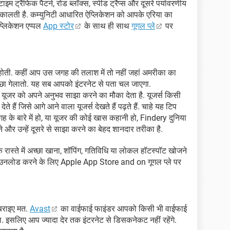
इम ट्रैफिक पैटर्न, रोड ब्लॉक्स, स्पीड ट्रैप्स और दूसरे पर्यावरणीय
कालती है. कम्युनिटी आधारित ऐप्लिकेशन को आपके एरिया का
प्लिकेशन एप्पल
App स्टोर
के साथ ही साथ
गूगल प्ले
पर
ं होती. कहीं आप उस जगह की तलाश में तो नहीं जहां अमरीका का
 अच्छा गेलातो. यह सब आपको इंटरनेट से पता चल जाएगा.
यूजर को अपने अनुभव साझा करने का मौका देता है. यूजर्स किसी
ैं जिसे आगे आने वाला यूजर्स देखते हैं पढ़ते हैं. चाहे यह टिप
ह के बारे में हो, या यूजर की कोई खास कहानी हो, Findery दुनिया
 और उन्हें दूसरे से साझा करने का बेहद शानदार तरीका है.
ास्ते में अच्छा खाना, शॉपिंग, गतिविधि या लोकल हॉटस्पॉट खोजने
डाउनलोड करने के लिए Apple App Store and on गूगल प्ले पर
घबराइए मत.
Avast
का वाईफाई फाइंडर आपको किसी भी वाईफाई
. इसलिए आप ज्यादा देर तक इंटरनेट से डिसकनेकट नहीं रहेंगे.