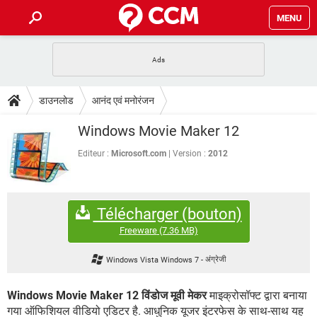
MENU
होम
JioMart से सामान ऑर्डर करें
प्रेगनेंसी ऐप्स
टेक-स्पेशल
डाउनलोड
आनंद एवं मनोरंजन
फोन पर अकाउंट बैलेंस चेक
TIKTOK होम फीड मैनेज करें
2020 के फ्री एंटीवायरस
JioPhone में ArogyaSetu ऐप
डाउनलोड
Windows Movie Maker 12
WhatsApp Hack हो गया?
Lucky Patcher यूज करें
बेस्ट फ्री ऑनलाइन गेम्स
Vidmate
PUBG Mobile
Editeur :
Microsoft.com
Version :
2012
FORUM
WhatsRemoved+
TikTok Account Freeze हो गया
JioPhone में TikTok डाउनलोड
एनसाइक्लोपीडिया
Télécharger (bouton)
SBI बैंक अकाउंट नंबर पता करें
केबल और कनेक्टर्स
कंप्यूटर बस
Freeware
(7.36 MB)
सीरियल और पैरलल पोर्ट
Windows Vista Windows 7
-
अंग्रेजी
Windows Movie Maker 12
विंडोज मूवी मेकर
माइक्रोसॉफ्ट द्वारा बनाया
गया ऑफिशियल वीडियो एडिटर है. आधुनिक यूजर इंटरफेस के साथ-साथ यह