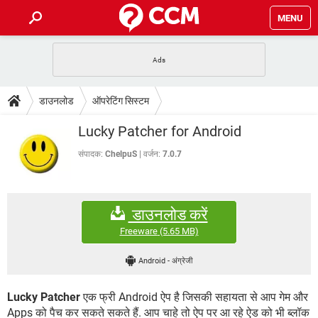
MENU
होम
JioMart से सामान ऑर्डर करें
प्रेगनेंसी ऐप्स
टेक-स्पेशल
डाउनलोड
ऑपरेटिंग सिस्टम
फोन पर अकाउंट बैलेंस चेक
TIKTOK होम फीड मैनेज करें
2020 के फ्री एंटीवायरस
JioPhone में ArogyaSetu ऐप
डाउनलोड
Lucky Patcher for Android
WhatsApp Hack हो गया?
Lucky Patcher यूज करें
बेस्ट फ्री ऑनलाइन गेम्स
Vidmate
PUBG Mobile
संपादक:
ChelpuS
वर्जन:
7.0.7
FORUM
WhatsRemoved+
TikTok Account Freeze हो गया
JioPhone में TikTok डाउनलोड
एनसाइक्लोपीडिया
डाउनलोड करें
SBI बैंक अकाउंट नंबर पता करें
केबल और कनेक्टर्स
कंप्यूटर बस
Freeware
(5.65 MB)
सीरियल और पैरलल पोर्ट
Android
-
अंग्रेजी
Lucky Patcher
एक फ्री Android ऐप है जिसकी सहायता से आप गेम और
Apps को पैच कर सकते सकते हैं. आप चाहे तो ऐप पर आ रहे ऐड को भी ब्लॉक