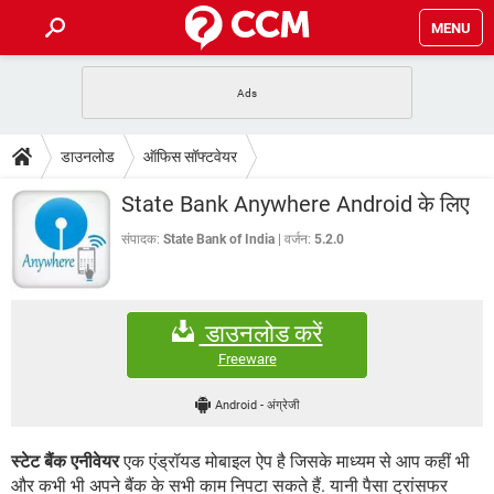
MENU
होम
JioMart से सामान ऑर्डर करें
प्रेगनेंसी ऐप्स
टेक-स्पेशल
डाउनलोड
ऑफिस सॉफ्टवेयर
फोन पर अकाउंट बैलेंस चेक
TIKTOK होम फीड मैनेज करें
2020 के फ्री एंटीवायरस
JioPhone में ArogyaSetu ऐप
डाउनलोड
State Bank Anywhere Android के लिए
WhatsApp Hack हो गया?
Lucky Patcher यूज करें
बेस्ट फ्री ऑनलाइन गेम्स
Vidmate
PUBG Mobile
संपादक:
State Bank of India
वर्जन:
5.2.0
FORUM
WhatsRemoved+
TikTok Account Freeze हो गया
JioPhone में TikTok डाउनलोड
एनसाइक्लोपीडिया
डाउनलोड करें
SBI बैंक अकाउंट नंबर पता करें
केबल और कनेक्टर्स
कंप्यूटर बस
Freeware
सीरियल और पैरलल पोर्ट
Android
-
अंग्रेजी
स्टेट बैंक एनीवेयर
एक एंड्रॉयड मोबाइल ऐप है जिसके माध्यम से आप कहीं भी
और कभी भी अपने बैंक के सभी काम निपटा सकते हैं. यानी पैसा ट्रांसफर