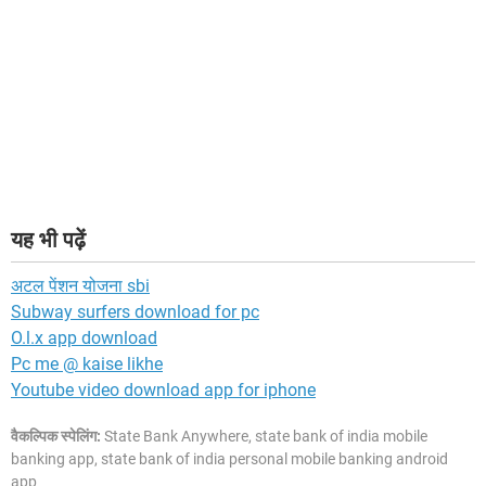
यह भी पढ़ें
अटल पेंशन योजना sbi
Subway surfers download for pc
O.l.x app download
Pc me @ kaise likhe
Youtube video download app for iphone
वैकल्पिक स्पेलिंग:
State Bank Anywhere, state bank of india mobile
banking app, state bank of india personal mobile banking android
app