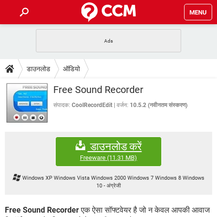
MENU
होम
JioMart से सामान ऑर्डर करें
प्रेगनेंसी ऐप्स
टेक-स्पेशल
डाउनलोड
ऑडियो
फोन पर अकाउंट बैलेंस चेक
TIKTOK होम फीड मैनेज करें
2020 के फ्री एंटीवायरस
JioPhone में ArogyaSetu ऐप
डाउनलोड
Free Sound Recorder
WhatsApp Hack हो गया?
Lucky Patcher यूज करें
बेस्ट फ्री ऑनलाइन गेम्स
Vidmate
PUBG Mobile
संपादक:
CoolRecordEdit
वर्जन:
10.5.2 (नवीनतम संस्करण)
FORUM
WhatsRemoved+
TikTok Account Freeze हो गया
JioPhone में TikTok डाउनलोड
एनसाइक्लोपीडिया
डाउनलोड करें
SBI बैंक अकाउंट नंबर पता करें
केबल और कनेक्टर्स
कंप्यूटर बस
Freeware
(11.31 MB)
सीरियल और पैरलल पोर्ट
Windows XP Windows Vista Windows 2000 Windows 7 Windows 8 Windows
10
-
अंग्रेजी
Free Sound Recorder
एक ऐसा सॉफ्टवेयर है जो न केवल आपकी आवाज