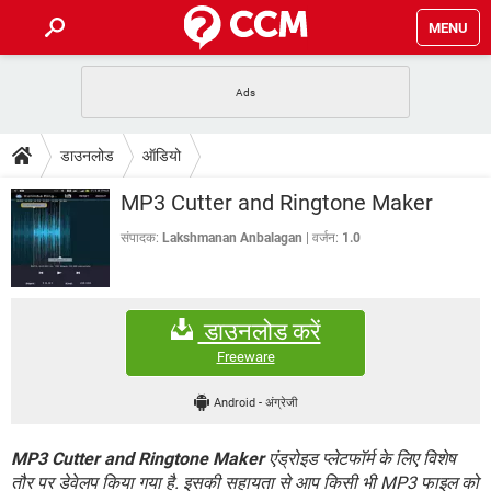
MENU
होम
JioMart से सामान ऑर्डर करें
प्रेगनेंसी ऐप्स
टेक-स्पेशल
डाउनलोड
ऑडियो
फोन पर अकाउंट बैलेंस चेक
TIKTOK होम फीड मैनेज करें
2020 के फ्री एंटीवायरस
JioPhone में ArogyaSetu ऐप
डाउनलोड
MP3 Cutter and Ringtone Maker
WhatsApp Hack हो गया?
Lucky Patcher यूज करें
बेस्ट फ्री ऑनलाइन गेम्स
Vidmate
PUBG Mobile
संपादक:
Lakshmanan Anbalagan
वर्जन:
1.0
FORUM
WhatsRemoved+
TikTok Account Freeze हो गया
JioPhone में TikTok डाउनलोड
एनसाइक्लोपीडिया
डाउनलोड करें
SBI बैंक अकाउंट नंबर पता करें
केबल और कनेक्टर्स
कंप्यूटर बस
Freeware
सीरियल और पैरलल पोर्ट
Android
-
अंग्रेजी
MP3 Cutter and Ringtone Maker
एंड्रोइड प्लेटफॉर्म के लिए विशेष
तौर पर डेवेलप किया गया है. इसकी सहायता से आप किसी भी MP3 फाइल को