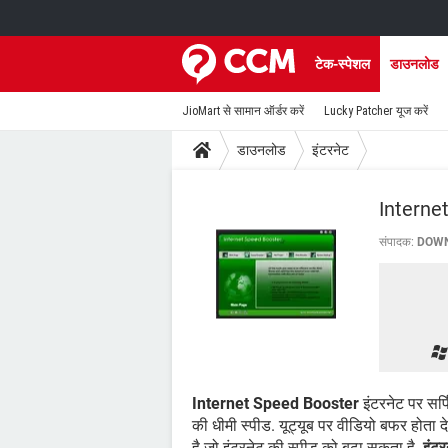
टेक-स्पेशल
डाउनलोड
JioMart से सामान ऑर्डर करें
Lucky Patcher यूज करें
डाउनलोड
इंटरनेट
Interne
संपादक:
DOW
Internet Speed Booster
इंटरनेट पर सर्फ
की धीमी स्पीड. यूट्यूब पर वीडियो बफर होता द
है जो इंटरनेट की स्पीड को बढ़ा सकता है.
इंटर