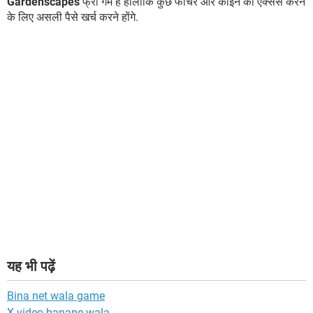
Gardenscapes
फ्री गेम है हालाँकि कुछ फीचर और कॉइन को एक्सेस करने
के लिए असली पैसे खर्च करने होंगे.
यह भी पढ़ें
Bina net wala game
X video banane wala