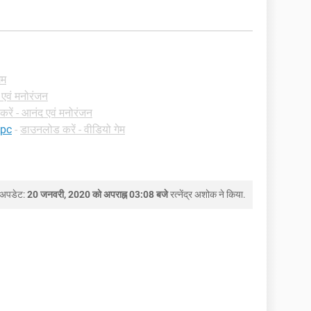
ेम
 एवं मनोरंजन
रें - आनंद एवं मनोरंजन
 pc
-
डाउनलोड करें - वीडियो गेम
 अपडेट:
20 जनवरी, 2020 को अपराह्न 03:08 बजे
रत्नेंद्र अशोक
ने किया.